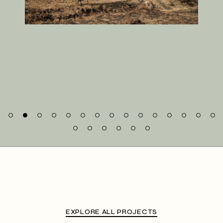
No posts were found for provided query parameters.
EXPLORE ALL PROJECTS