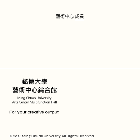
藝術中心
成員
For your creative output.
© 2026
Ming Chuan University
, All Rights Reserved